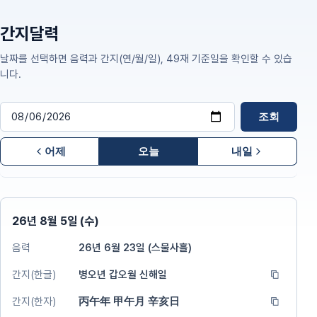
간지달력
날짜를 선택하면 음력과 간지(연/월/일), 49재 기준일을 확인할 수 있습
니다.
날짜 선택
조회
어제
오늘
내일
26년 8월 5일 (수)
음력
26년 6월 23일 (스물사흘)
간지(한글)
병오년 갑오월 신해일
간지(한자)
丙午年 甲午月 辛亥日